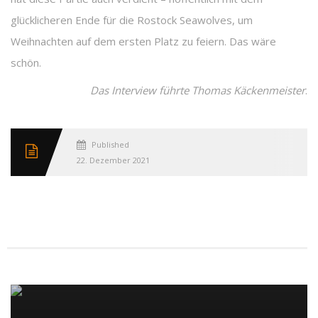
glücklicheren Ende für die Rostock Seawolves, um
Weihnachten auf dem ersten Platz zu feiern. Das wäre
schön.
Das Interview führte Thomas Käckenmeister
.
Published
22. Dezember 2021