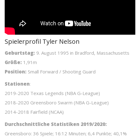
Spielerprofil Tyler Nelson
Geburtstag:
9. August 1995 in Bradford, Massachusetts
Größe:
1,91m
Position:
Small Forward / Shooting Guard
Stationen
:
2019-2020 Texas Legends (NBA G-League)
2018-2020 Greensboro Swarm (NBA G-League)
2014-2018 Fairfield (NCAA)
Durchschnittliche Statistiken 2019/2020:
Greensboro: 36 Spiele; 16:12 Minuten; 6,4 Punkte; 40,1%