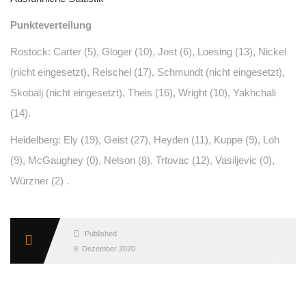
Punkteverteilung
Rostock: Carter (5), Gloger (10), Jost (6), Loesing (13), Nickel
(nicht eingesetzt), Reischel (17), Schmundt (nicht eingesetzt),
Skobalj (nicht eingesetzt), Theis (16), Wright (10), Yakhchali
(14).
Heidelberg: Ely (19), Geist (27), Heyden (11), Kuppe (9), Loh
(9), McGaughey (0), Nelson (8), Trtovac (12), Vasiljevic (0),
Würzner (2) .
Published
9. Dezember 2020