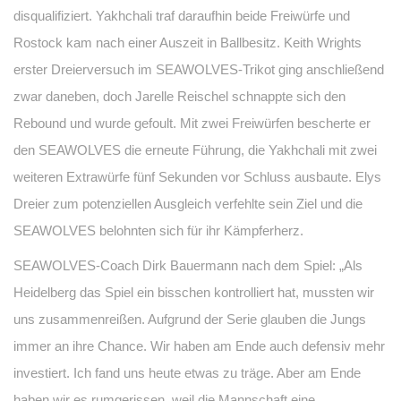
disqualifiziert. Yakhchali traf daraufhin beide Freiwürfe und
Rostock kam nach einer Auszeit in Ballbesitz. Keith Wrights
erster Dreierversuch im SEAWOLVES-Trikot ging anschließend
zwar daneben, doch Jarelle Reischel schnappte sich den
Rebound und wurde gefoult. Mit zwei Freiwürfen bescherte er
den SEAWOLVES die erneute Führung, die Yakhchali mit zwei
weiteren Extrawürfe fünf Sekunden vor Schluss ausbaute. Elys
Dreier zum potenziellen Ausgleich verfehlte sein Ziel und die
SEAWOLVES belohnten sich für ihr Kämpferherz.
SEAWOLVES-Coach Dirk Bauermann nach dem Spiel: „Als
Heidelberg das Spiel ein bisschen kontrolliert hat, mussten wir
uns zusammenreißen. Aufgrund der Serie glauben die Jungs
immer an ihre Chance. Wir haben am Ende auch defensiv mehr
investiert. Ich fand uns heute etwas zu träge. Aber am Ende
haben wir es rumgerissen, weil die Mannschaft eine