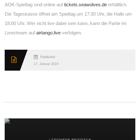
AOK-Spieltag sind online auf
tickets.seawolves.de
erhältlich.
Die Tageskasse öffnet am Spieltag um 17:30 Uhr, die Halle um
18:00 Uhr. Wer nicht live dabei sein kann, kann die Partie im
Livestream auf
airtango.live
verfolgen.
Published
17. Januar 2019
FRÜHERE BEITRÄGE