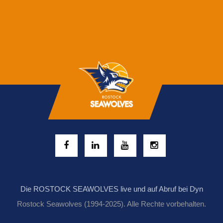
Die ROSTOCK SEAWOLVES live und auf Abruf bei Dyn
Rostock Seawolves (1994-2025). Alle Rechte vorbehalten.