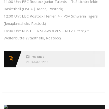
11:00 Uhr: EBC Rostock Junior Talents – TuS Lichterfelde
Basketball (OSPA | Arena, Rostock)
12:00 Uhr: EBC Rostock Herren 4 – PSV Schwerin Tigers
(Jenaplanschule, Rostock)
16:00 Uhr: ROSTOCK SEAWOLVES – MTV Herzöge
Wolfenbüttel (Stadthalle, Rostock)
Published
20. Oktober 2016