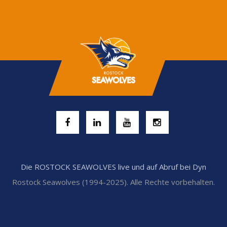
Die ROSTOCK SEAWOLVES live und auf Abruf bei Dyn
Rostock Seawolves (1994-2025). Alle Rechte vorbehalten.