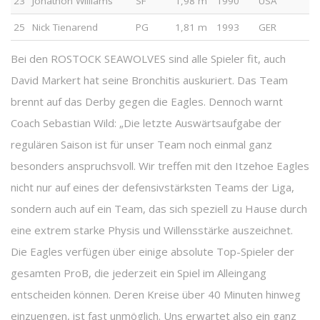
23
Jonathon Williams
SF
1,98 m
1990
USA
25
Nick Tienarend
PG
1,81 m
1993
GER
Bei den ROSTOCK SEAWOLVES sind alle Spieler fit, auch
David Markert hat seine Bronchitis auskuriert. Das Team
brennt auf das Derby gegen die Eagles. Dennoch warnt
Coach Sebastian Wild: „Die letzte Auswärtsaufgabe der
regulären Saison ist für unser Team noch einmal ganz
besonders anspruchsvoll. Wir treffen mit den Itzehoe Eagles
nicht nur auf eines der defensivstärksten Teams der Liga,
sondern auch auf ein Team, das sich speziell zu Hause durch
eine extrem starke Physis und Willensstärke auszeichnet.
Die Eagles verfügen über einige absolute Top-Spieler der
gesamten ProB, die jederzeit ein Spiel im Alleingang
entscheiden können. Deren Kreise über 40 Minuten hinweg
einzuengen, ist fast unmöglich. Uns erwartet also ein ganz