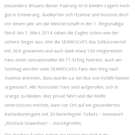
besondere Brisanz dieser Paarung ist in beiden Lagern noch
gut in Erinnerung, duellierten sich Itzehoe und Rostock doch
vor einem Jahr um die Meisterschaft in der 1. Regionalliga
Nord. Am 1. März 2014 sahen die Eagles schon wie der
sichere Sieger aus, ehe die SEAWOLVES das Schlussviertel
mit 26:6 gewannen und auch dank etwa 100 mitgereister
Fans einen sensationellen 86:77-Erfolg feierten. Auch am
Sonntag werden viele SEAWOLVES-Fans den Weg nach
Itzehoe antreten, dazu wurde u.a. ein Bus von Kofahl Reisen
organisiert. Alle Rostocker Fans sind aufgerufen, sich in
orange zu kleiden. Wer privat fährt und die Wölfe
unterstützen möchte, kann vor Ort auf ein gesondertes
Kartenkontingent mit 20 hinterlegten Tickets – Kennwort
„Rostock Seawolves“ – zurückgreifen.
Die Itzehoe Eagles gehen ersatzgeschwätzt in ihr