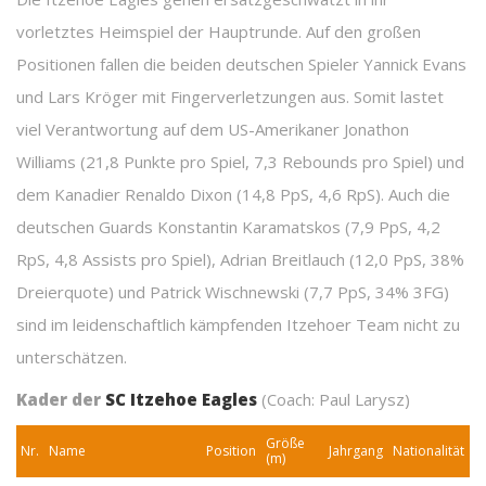
vorletztes Heimspiel der Hauptrunde. Auf den großen
Positionen fallen die beiden deutschen Spieler Yannick Evans
und Lars Kröger mit Fingerverletzungen aus. Somit lastet
viel Verantwortung auf dem US-Amerikaner Jonathon
Williams (21,8 Punkte pro Spiel, 7,3 Rebounds pro Spiel) und
dem Kanadier Renaldo Dixon (14,8 PpS, 4,6 RpS). Auch die
deutschen Guards Konstantin Karamatskos (7,9 PpS, 4,2
RpS, 4,8 Assists pro Spiel), Adrian Breitlauch (12,0 PpS, 38%
Dreierquote) und Patrick Wischnewski (7,7 PpS, 34% 3FG)
sind im leidenschaftlich kämpfenden Itzehoer Team nicht zu
unterschätzen.
Kader der
SC Itzehoe Eagles
(Coach: Paul Larysz)
Größe
Nr.
Name
Position
Jahrgang
Nationalität
(m)