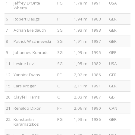
1
Jeffrey D'Onte
PG
1,78 m
1991
USA
Wherry
6
Robert Daugs
PF
1,94 m
1983
GER
7
Adrian Breitlauch
SG
1,93 m
1993
GER
8
Patrick Wischnewski
SG
1,91 m
1987
GER
9
Johannes Konradt
SG
1,99 m
1995
GER
11
Levine Levi
SG
1,95 m
1982
USA
12
Yannick Evans
PF
2,02 m
1986
GER
15
Lars Kröger
C
2,11 m
1991
GER
20
Clayfell Harris
C
2,03 m
1987
GB
21
Renaldo Dixon
PF
2,06 m
1990
CAN
22
Konstantin
PG
1,93 m
1986
GER
Karamatskos