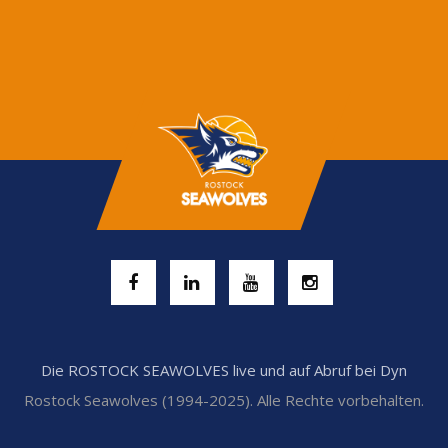
Die ROSTOCK SEAWOLVES live und auf Abruf bei Dyn
Rostock Seawolves (1994-2025). Alle Rechte vorbehalten.