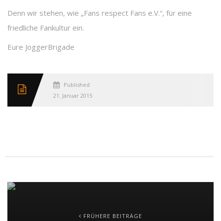
Denn wir stehen, wie „Fans respect Fans e.V.“, für eine
friedliche Fankultur ein.
Eure JoggerBrigade
Published
21. Januar 2015
FRÜHERE BEITRÄGE