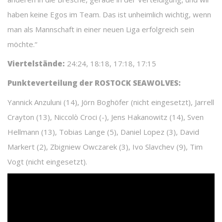
haben keine Egos im Team. Das ist unheimlich wichtig, wenn
man als Mannschaft in einer neuen Liga erfolgreich sein
möchte.“
Viertelstände:
24:24, 18:18, 17:18, 17:15
Punkteverteilung der ROSTOCK SEAWOLVES:
Yannick Anzuluni (14), Jörn Boghöfer (nicht eingesetzt), Jarrell
Crayton (13), Niccolò Croci (-), Jens Hakanowitz (14), Sven
Hellmann (13), Tobias Lange (5), Daniel Lopez (3), David
Markert (2), Zbigniew Owczarek (3), Ivo Slavchev (9), Tim
Vogt (nicht eingesetzt).