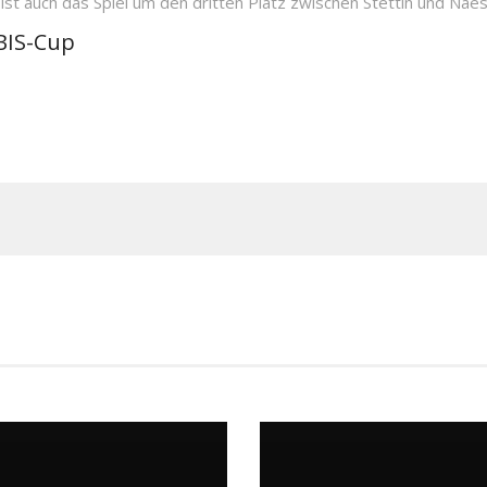
n ist auch das Spiel um den dritten Platz zwischen Stettin und Nae
IBIS-Cup