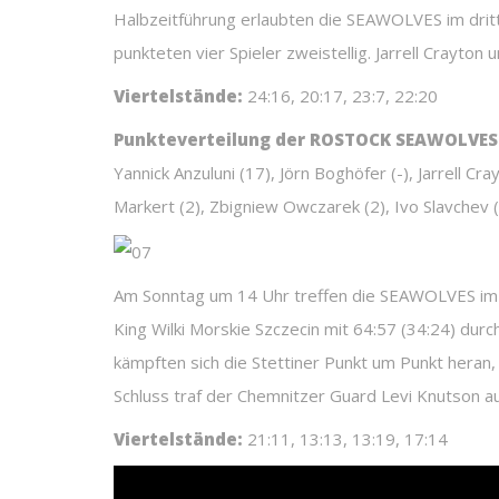
Halbzeitführung erlaubten die SEAWOLVES im dritt
punkteten vier Spieler zweistellig. Jarrell Crayton
Viertelstände:
24:16, 20:17, 23:7, 22:20
Punkteverteilung der ROSTOCK SEAWOLVES
Yannick Anzuluni (17), Jörn Boghöfer (-), Jarrell C
Markert (2), Zbigniew Owczarek (2), Ivo Slavchev (
Am Sonntag um 14 Uhr treffen die SEAWOLVES im Fi
King Wilki Morskie Szczecin mit 64:57 (34:24) dur
kämpften sich die Stettiner Punkt um Punkt heran, 
Schluss traf der Chemnitzer Guard Levi Knutson a
Viertelstände:
21:11, 13:13, 13:19, 17:14