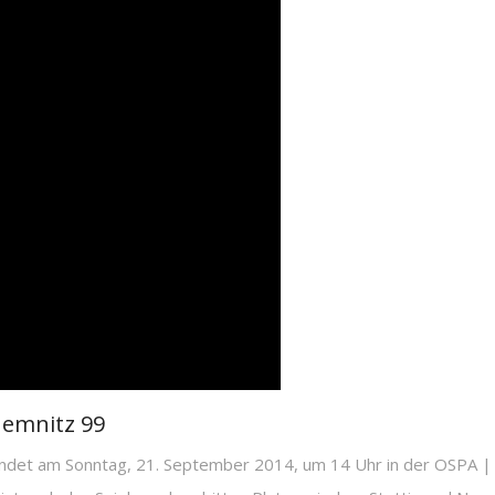
hemnitz 99
 findet am Sonntag, 21. September 2014, um 14 Uhr in der OSPA | 