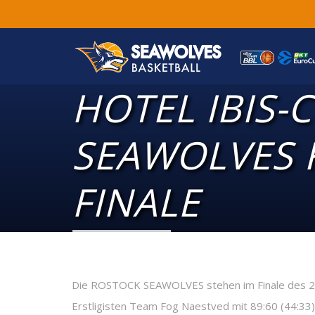
HOTEL IBIS-C
SEAWOLVES F
FINALE
Die ROSTOCK SEAWOLVES stehen im Finale des 2. I
Erstligisten Team Fog Naestved mit 89:60 (44:33). 