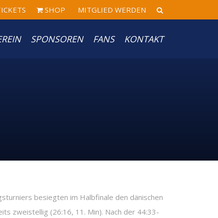
ICKETS
SHOP
MITGLIED WERDEN
EREIN
SPONSOREN
FANS
KONTAKT
turniers besiegten im Halbfinale den dänischen
ts zweistellig (26:16, 11. Min). Nach der 44:33-