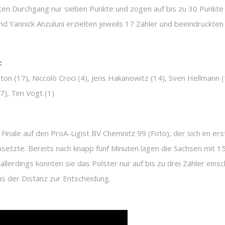
en Durchgang nur sieben Punkte und zogen auf bis zu 30 Punkte (
 und Yannick Anzuluni erzielten jeweils 17 Zähler und beeindruckte
:
rayton (17), Niccolò Croci (4), Jens Hakanowitz (14), Sven Hellmann 
7), Tim Vogt (1)
nale auf den ProA-Ligist BV Chemnitz 99 (Foto), der sich im ers
chsetzte. Bereits nach knapp fünf Minuten lagen die Sachsen mit 1
allerdings konnten sie das Polster nur auf bis zu drei Zähler ein
us der Distanz zur Entscheidung.