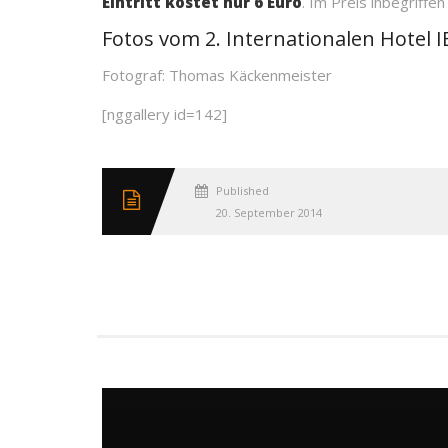
Eintritt kostet nur 6 Euro
. Im Preis inbegriffe
Fotos vom 2. Internationalen Hotel 
Fotograf: Thomas Käckenmeister
[nggallery id=142]
Published
20. September 2014