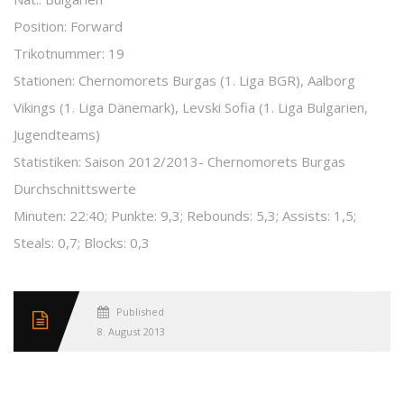
Position: Forward
Trikotnummer: 19
Stationen: Chernomorets Burgas (1. Liga BGR), Aalborg
Vikings (1. Liga Dänemark), Levski Sofia (1. Liga Bulgarien,
Jugendteams)
Statistiken: Saison 2012/2013- Chernomorets Burgas
Durchschnittswerte
Minuten: 22:40; Punkte: 9,3; Rebounds: 5,3; Assists: 1,5;
Steals: 0,7; Blocks: 0,3
Published
8. August 2013