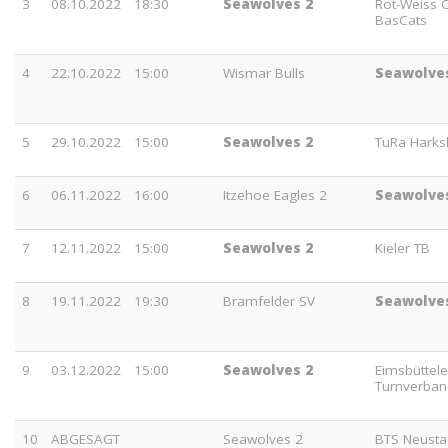
3
08.10.2022
18:30
Seawolves 2
Rot-Weiss 
BasCats
4
22.10.2022
15:00
Wismar Bulls
Seawolve
5
29.10.2022
15:00
Seawolves 2
TuRa Harks
6
06.11.2022
16:00
Itzehoe Eagles 2
Seawolve
7
12.11.2022
15:00
Seawolves 2
Kieler TB
8
19.11.2022
19:30
Bramfelder SV
Seawolve
9
03.12.2022
15:00
Seawolves 2
Eimsbüttele
Turnverban
10
ABGESAGT
Seawolves 2
BTS Neusta