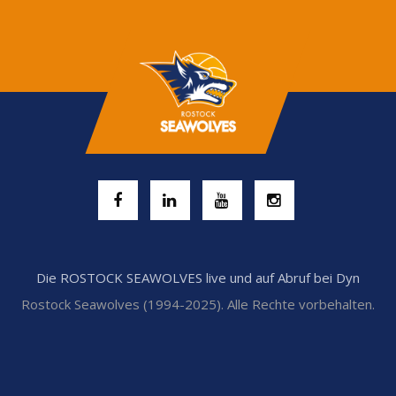
Die ROSTOCK SEAWOLVES live und auf Abruf bei Dyn
Rostock Seawolves (1994-2025). Alle Rechte vorbehalten.