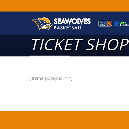
TICKET SHOP
[iframe-popup id=“1″]