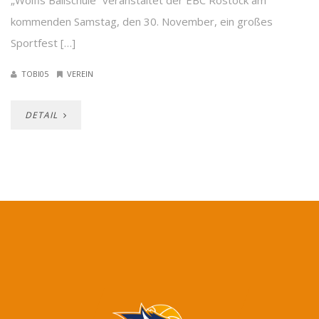
„Wolfis Ballschule“ veranstaltet der EBC Rostock am
kommenden Samstag, den 30. November, ein großes
Sportfest […]
TOBI05
VEREIN
DETAIL