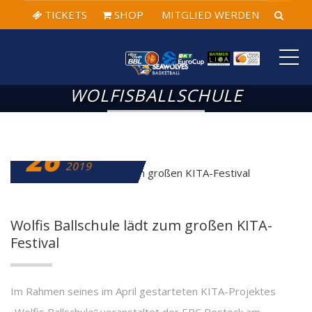
TICKETS
SHOP
MITGLIED WERDEN
ME
WOLFISBALLSCHULE
26
NOVEMBER
2019
Wolfis Ballschule lädt zum großen KITA-
Festival
Im Rahmen seines im April gestarteten KITA-Projektes