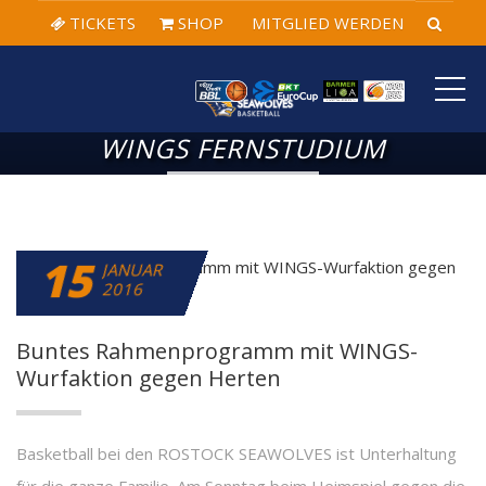
TICKETS
SHOP
MITGLIED WERDEN
ME
WINGS FERNSTUDIUM
15
JANUAR
2016
Buntes Rahmenprogramm mit WINGS-
Wurfaktion gegen Herten
Basketball bei den ROSTOCK SEAWOLVES ist Unterhaltung