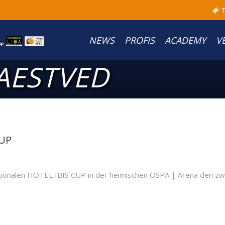
T
NEWS
PROFIS
ACADEMY
V
AESTVED
CUP
nalen HOTEL IBIS CUP in der heimischen OSPA | Arena den zweit