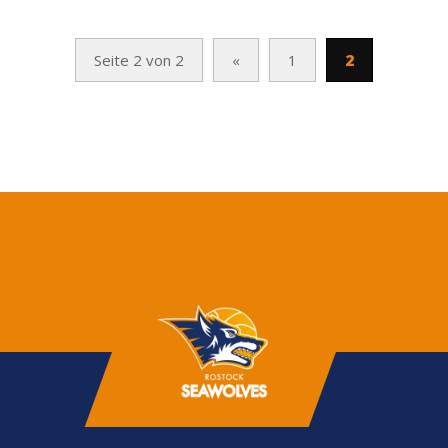
Seite 2 von 2
«
1
2