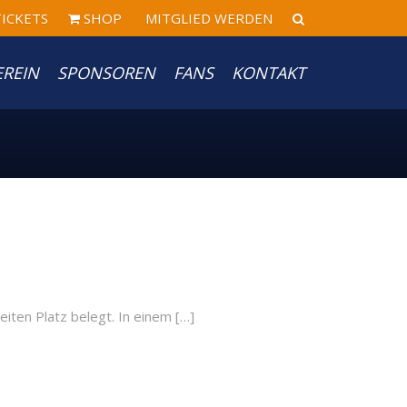
ICKETS
SHOP
MITGLIED WERDEN
EREIN
SPONSOREN
FANS
KONTAKT
en Platz belegt. In einem […]