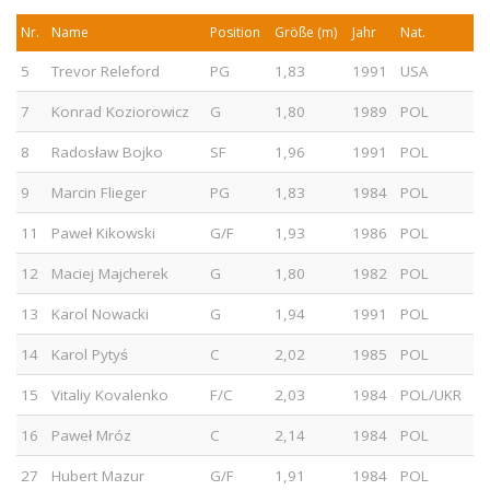
Nr.
Name
Position
Größe (m)
Jahr
Nat.
5
Trevor Releford
PG
1,83
1991
USA
7
Konrad Koziorowicz
G
1,80
1989
POL
8
Radosław Bojko
SF
1,96
1991
POL
9
Marcin Flieger
PG
1,83
1984
POL
11
Paweł Kikowski
G/F
1,93
1986
POL
12
Maciej Majcherek
G
1,80
1982
POL
13
Karol Nowacki
G
1,94
1991
POL
14
Karol Pytyś
C
2,02
1985
POL
15
Vitaliy Kovalenko
F/C
2,03
1984
POL/UKR
16
Paweł Mróz
C
2,14
1984
POL
27
Hubert Mazur
G/F
1,91
1984
POL