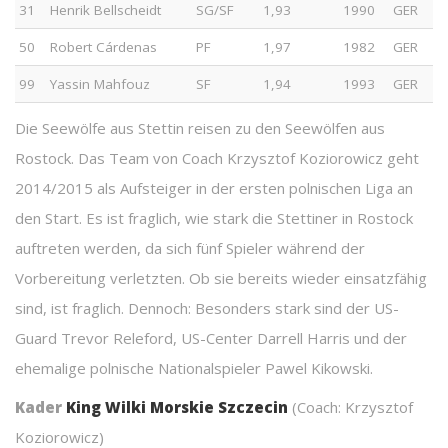
31
Henrik Bellscheidt
SG/SF
1,93
1990
GER
50
Robert Cárdenas
PF
1,97
1982
GER
99
Yassin Mahfouz
SF
1,94
1993
GER
Die Seewölfe aus Stettin reisen zu den Seewölfen aus
Rostock. Das Team von Coach Krzysztof Koziorowicz geht
2014/2015 als Aufsteiger in der ersten polnischen Liga an
den Start. Es ist fraglich, wie stark die Stettiner in Rostock
auftreten werden, da sich fünf Spieler während der
Vorbereitung verletzten. Ob sie bereits wieder einsatzfähig
sind, ist fraglich. Dennoch: Besonders stark sind der US-
Guard Trevor Releford, US-Center Darrell Harris und der
ehemalige polnische Nationalspieler Pawel Kikowski.
Kader
King Wilki Morskie Szczecin
(Coach: Krzysztof
Koziorowicz)