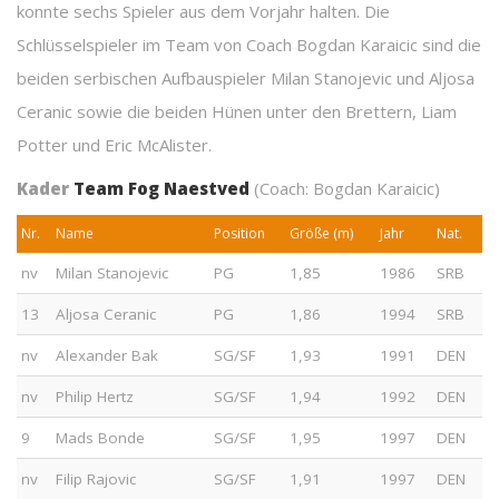
konnte sechs Spieler aus dem Vorjahr halten. Die
Schlüsselspieler im Team von Coach Bogdan Karaicic sind die
beiden serbischen Aufbauspieler Milan Stanojevic und Aljosa
Ceranic sowie die beiden Hünen unter den Brettern, Liam
Potter und Eric McAlister.
Kader
Team Fog Naestved
(Coach: Bogdan Karaicic)
Nr.
Name
Position
Größe (m)
Jahr
Nat.
nv
Milan Stanojevic
PG
1,85
1986
SRB
13
Aljosa Ceranic
PG
1,86
1994
SRB
nv
Alexander Bak
SG/SF
1,93
1991
DEN
nv
Philip Hertz
SG/SF
1,94
1992
DEN
9
Mads Bonde
SG/SF
1,95
1997
DEN
nv
Filip Rajovic
SG/SF
1,91
1997
DEN