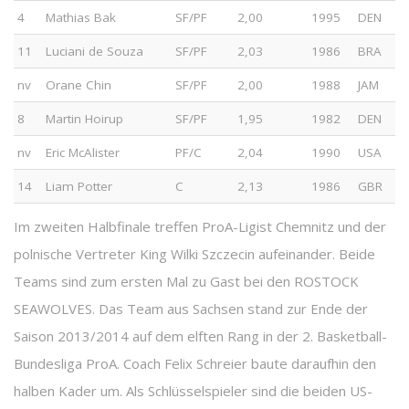
4
Mathias Bak
SF/PF
2,00
1995
DEN
11
Luciani de Souza
SF/PF
2,03
1986
BRA
nv
Orane Chin
SF/PF
2,00
1988
JAM
8
Martin Hoirup
SF/PF
1,95
1982
DEN
nv
Eric McAlister
PF/C
2,04
1990
USA
14
Liam Potter
C
2,13
1986
GBR
Im zweiten Halbfinale treffen ProA-Ligist Chemnitz und der
polnische Vertreter King Wilki Szczecin aufeinander. Beide
Teams sind zum ersten Mal zu Gast bei den ROSTOCK
SEAWOLVES. Das Team aus Sachsen stand zur Ende der
Saison 2013/2014 auf dem elften Rang in der 2. Basketball-
Bundesliga ProA. Coach Felix Schreier baute daraufhin den
halben Kader um. Als Schlüsselspieler sind die beiden US-