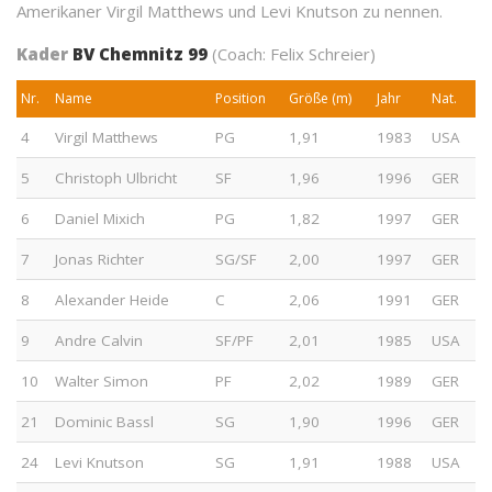
Amerikaner Virgil Matthews und Levi Knutson zu nennen.
Kader
BV Chemnitz 99
(Coach: Felix Schreier)
Nr.
Name
Position
Größe (m)
Jahr
Nat.
4
Virgil Matthews
PG
1,91
1983
USA
5
Christoph Ulbricht
SF
1,96
1996
GER
6
Daniel Mixich
PG
1,82
1997
GER
7
Jonas Richter
SG/SF
2,00
1997
GER
8
Alexander Heide
C
2,06
1991
GER
9
Andre Calvin
SF/PF
2,01
1985
USA
10
Walter Simon
PF
2,02
1989
GER
21
Dominic Bassl
SG
1,90
1996
GER
24
Levi Knutson
SG
1,91
1988
USA