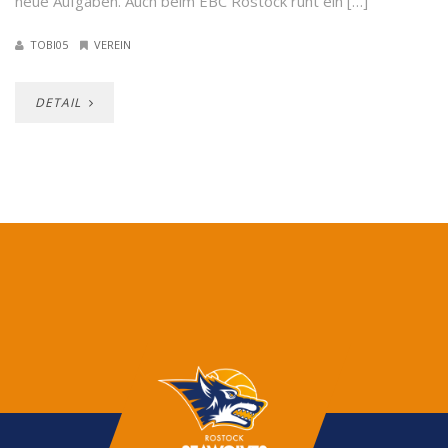
neue Aufgaben. Auch beim EBC Rostock ruht ein […]
TOBI05
VEREIN
DETAIL