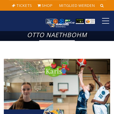
TICKETS
SHOP
MITGLIED WERDEN
ME
OTTO NAETHBOHM