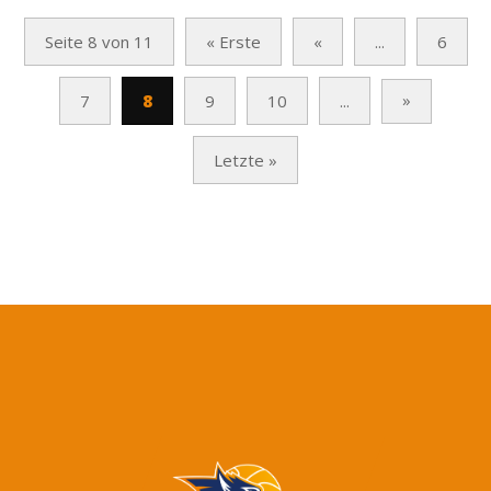
Seite 8 von 11
« Erste
«
...
6
»
7
8
9
10
...
Letzte »