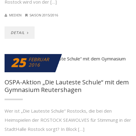
Rostock wird von der […]
MEDIEN
SAISON 2015/2016
DETAIL
25
FEBRUAR
2016
OSPA-Aktion „Die Lauteste Schule“ mit dem
Gymnasium Reutershagen
Wer ist „Die Lauteste Schule“ Rostocks, die bei den
Heimspielen der ROSTOCK SEAWOLVES für Stimmung in der
StadtHalle Rostock sorgt? In Block […]