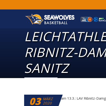
LEICHTATHLE
RIBNITZ-DA
SANITZ
03
MÄRZ
2020