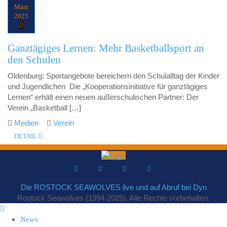
März
2025
Ganztägiges Lernen: Mehr Basketballsport an
den Schulen
Oldenburg: Sportangebote bereichern den Schulalltag der Kinder
und Jugendlichen Die „Kooperationsinitiative für ganztägiges
Lernen“ erhält einen neuen außerschulischen Partner: Der
Verein „Basketball […]
Medien
Verein
DETAIL
Die ROSTOCK SEAWOLVES live und auf Abruf bei Dyn
Rostock Seawolves (1994-2025). Alle Rechte vorbehalten.
News