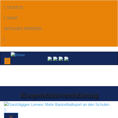
TICKETS
SHOP
MITGLIED WERDEN
Menu
Kooperationsvereinbarung
31