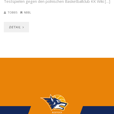
Testspielen gegen den polnischen Basketballclub KK Wiki […]
TOBI05
NBBL
DETAIL