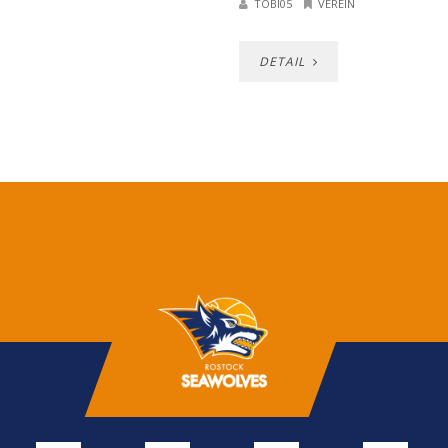
TOBI05
VEREIN
DETAIL