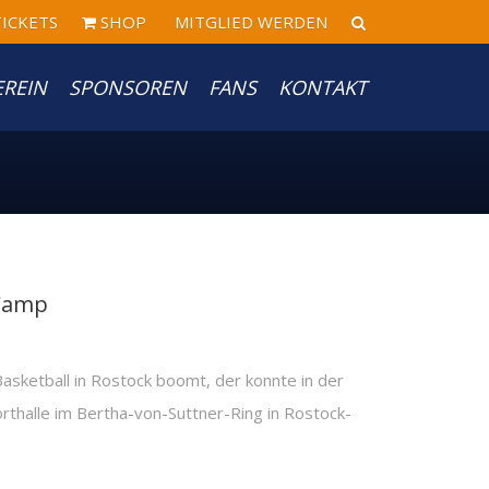
ICKETS
SHOP
MITGLIED WERDEN
EREIN
SPONSOREN
FANS
KONTAKT
 Camp
Basketball in Rostock boomt, der konnte in der
thalle im Bertha-von-Suttner-Ring in Rostock-