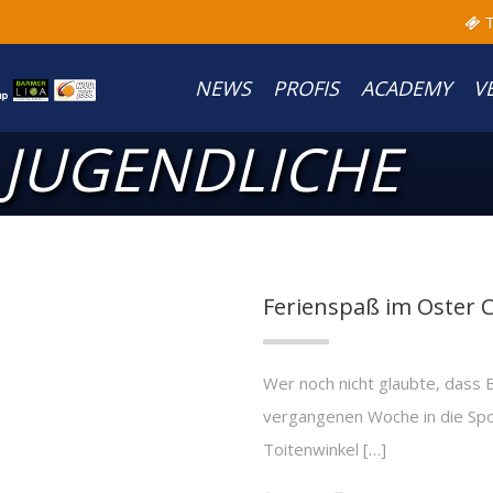
T
NEWS
PROFIS
ACADEMY
V
 JUGENDLICHE
Ferienspaß im Oster
Wer noch nicht glaubte, dass 
vergangenen Woche in die Spor
Toitenwinkel […]