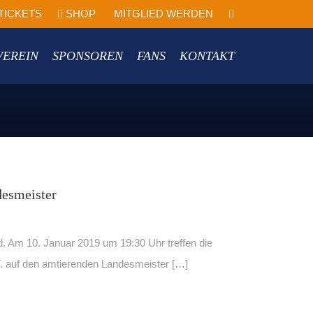
TICKETS
SHOP
MITGLIED WERDEN
VEREIN
SPONSOREN
FANS
KONTAKT
esmeister
 Am 10. Januar 2019 um 19:30 Uhr treffen die
 auf den amtierenden Landesmeister […]