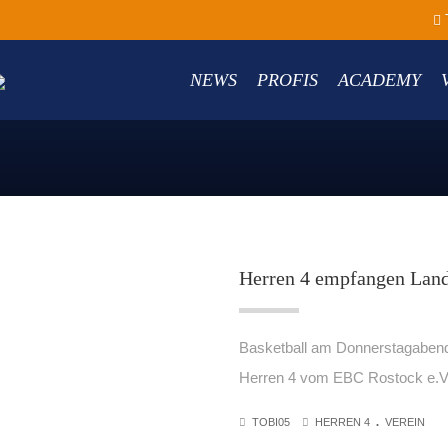
NEWS
PROFIS
ACADEMY
Herren 4 empfangen Land
Basketball am Donnerstagabend.
Herren 4 vom EBC Rostock e.V.
.
TOBI05
HERREN 4
VEREIN