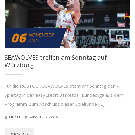
06
NOVEMBER
2025
SEAWOLVES treffen am Sonntag auf
Würzburg
Für die ROSTOCK SEAWOLVES steht am Sonntag der 7.
Spieltag in der easyCredit Basketball Bundesliga aus dem
Programm. Zum Abschluss dieser Spielrunde […]
MEDIEN
SAISON 2025/2026
DETAIL