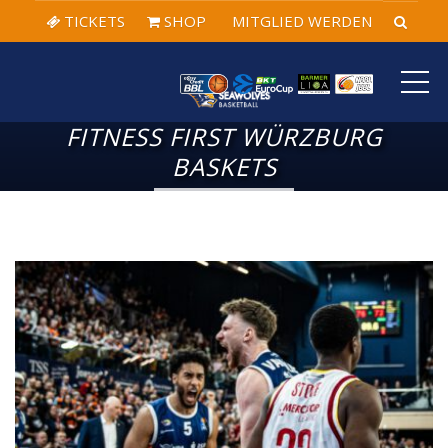
TICKETS
SHOP
MITGLIED WERDEN
ME
FITNESS FIRST WÜRZBURG
BASKETS