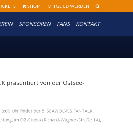
ICKETS
SHOP
MITGLIED WERDEN
EREIN
SPONSOREN
FANS
KONTAKT
 präsentiert von der Ostsee-
m 18:00 Uhr findet der 5. SEAWOLVES FANTALK,
eitung, im OZ-Studio (Richard-Wagner-Straße 1A),