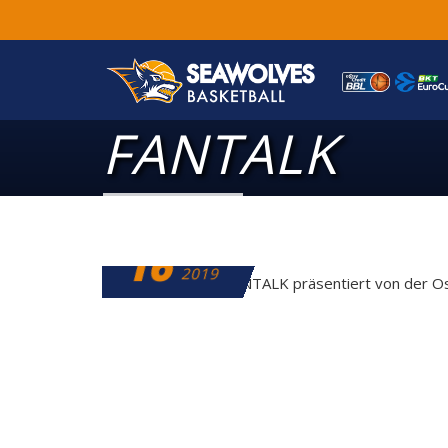
FANTALK
16
MÄRZ
2019