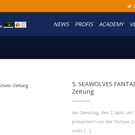
T
NEWS
PROFIS
ACADEMY
V
5. SEAWOLVES FANTALK
Zeitung
Am Dienstag, den 2. April, u
präsentiert von der Ostsee-Z
statt. […]