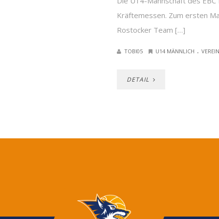
Die U14-Mannschaft des EBC R
Kräftemessen. Zum ersten Mal
Rostocker Team […]
.
TOBI05
U14 MÄNNLICH
VEREI
DETAIL