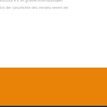
ostock e.V. im großen internationalen
 in der Geschichte des Vereins nimmt ein
N