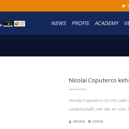
T
NEWS
PROFIS
ACADEMY
V
Nicolai Coputerco ke
Nicolai Coputerco ist mit Leib
Leidenschaft, mit der er vom 
MEDIEN
VEREIN