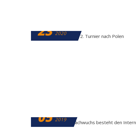
23
JANUAR
2020
05
APRIL
2019