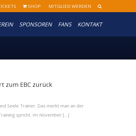
ICKETS
SHOP
MITGLIED WERDEN
EREIN
SPONSOREN
FANS
KONTAKT
hrt zum EBC zurück
 und Seele Trainer. Das merkt man an der
Training spricht. Im November […]