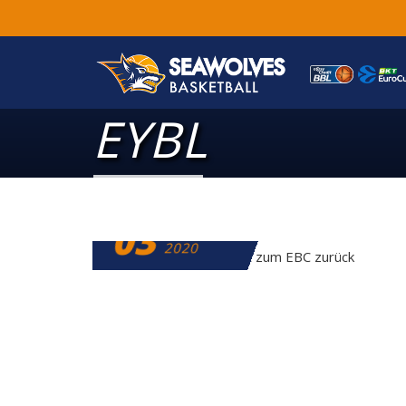
EYBL
03
OKTOBER
2020