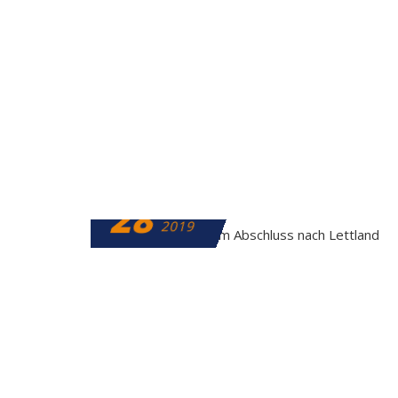
28
MÄRZ
2019