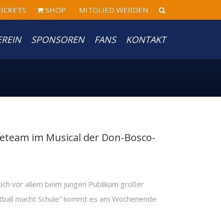
ICKETS
SHOP
MITGLIED WERDEN
EREIN
SPONSOREN
FANS
KONTAKT
team im Musical der Don-Bosco-
sich vor allem beim jungen Publikum großer
ketball macht Schule“ kommt es am Wochenende