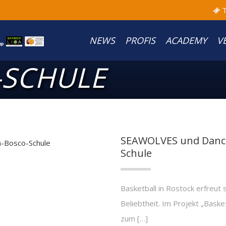
T
NEWS
PROFIS
ACADEMY
V
-SCHULE
SEAWOLVES und Dance
Schule
Basketball in Rostock erfreut 
Beliebtheit. Im Projekt „Bas
zum […]