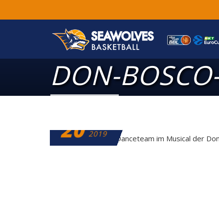
DON-BOSCO
20
JUNI
2019