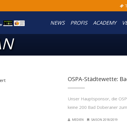
T
NEWS
PROFIS
ACADEMY
V
AN
OSPA-Städtewette: B
Unser Hauptsponsor, die OSPA
keine 200 Bad Doberaner zu
MEDIEN
SAISON 2018/2019