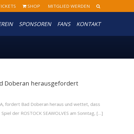
ICKETS
SHOP
MITGLIED WERDEN
EREIN
SPONSOREN
FANS
KONTAKT
ad Doberan herausgefordert
, fordert Bad Doberan heraus und wettet, dass
m Spiel der ROSTOCK SEAWOLVES am Sonntag, […]