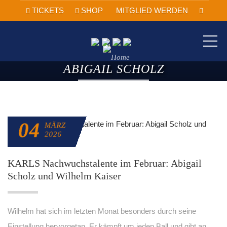
TICKETS
SHOP
MITGLIED WERDEN
ME
ABIGAIL SCHOLZ
04
MÄRZ
2026
KARLS Nachwuchstalente im Februar: Abigail
Scholz und Wilhelm Kaiser
Wilhelm hat sich im letzten Monat besonders durch seine
Einstellung hervorgetan. Er kämpft um jeden Ball und gibt an