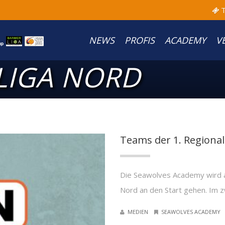
T
NEWS
PROFIS
ACADEMY
V
LIGA NORD
Teams der 1. Regional
Die Seawolves Academy wird au
Nord an den Start gehen. Im zw
MEDIEN
SEAWOLVES ACADEMY