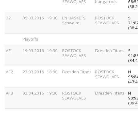
SEAWOLVES
Kangaroos
68:5
(38:2
22
05.03.2016
19:30
EN BASKETS
ROSTOCK
S
Schwelm
SEAWOLVES
71:8
(38:4
Playoffs
AF1
19.03.2016
19:30
ROSTOCK
Dresden Titans
S
SEAWOLVES
91:8
(34:4
AF2
27.03.2016
18:00
Dresden Titans
ROSTOCK
N
SEAWOLVES
95:8
(43:4
AF3
03.04.2016
19:30
ROSTOCK
Dresden Titans
N
SEAWOLVES
90:9
(39:4