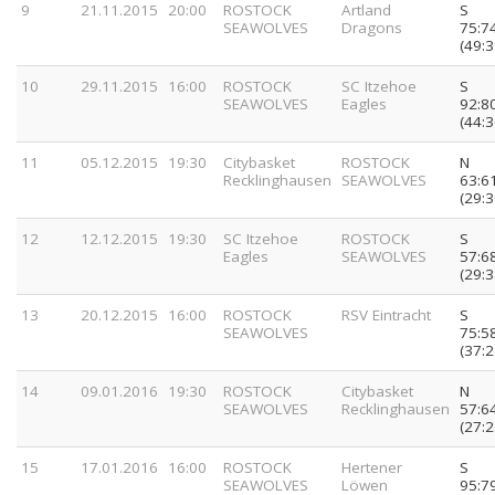
9
21.11.2015
20:00
ROSTOCK
Artland
S
SEAWOLVES
Dragons
75:7
(49:3
10
29.11.2015
16:00
ROSTOCK
SC Itzehoe
S
SEAWOLVES
Eagles
92:8
(44:3
11
05.12.2015
19:30
Citybasket
ROSTOCK
N
Recklinghausen
SEAWOLVES
63:6
(29:3
12
12.12.2015
19:30
SC Itzehoe
ROSTOCK
S
Eagles
SEAWOLVES
57:6
(29:3
13
20.12.2015
16:00
ROSTOCK
RSV Eintracht
S
SEAWOLVES
75:5
(37:2
14
09.01.2016
19:30
ROSTOCK
Citybasket
N
SEAWOLVES
Recklinghausen
57:6
(27:2
15
17.01.2016
16:00
ROSTOCK
Hertener
S
SEAWOLVES
Löwen
95:7