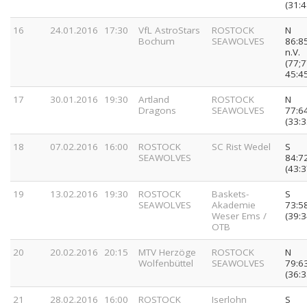
(31:4
16
24.01.2016
17:30
VfL AstroStars
ROSTOCK
N
Bochum
SEAWOLVES
86:8
n.V.
(77;7
45:4
17
30.01.2016
19:30
Artland
ROSTOCK
N
Dragons
SEAWOLVES
77:6
(33:3
18
07.02.2016
16:00
ROSTOCK
SC Rist Wedel
S
SEAWOLVES
84:7
(43:3
19
13.02.2016
19:30
ROSTOCK
Baskets-
S
SEAWOLVES
Akademie
73:5
Weser Ems /
(39:3
OTB
20
20.02.2016
20:15
MTV Herzöge
ROSTOCK
N
Wolfenbüttel
SEAWOLVES
79:6
(36:3
21
28.02.2016
16:00
ROSTOCK
Iserlohn
S