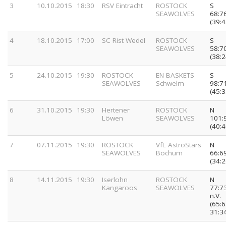
3
10.10.2015
18:30
RSV Eintracht
ROSTOCK
S
SEAWOLVES
68:7
(39:4
4
18.10.2015
17:00
SC Rist Wedel
ROSTOCK
S
SEAWOLVES
58:7
(38:2
5
24.10.2015
19:30
ROSTOCK
EN BASKETS
S
SEAWOLVES
Schwelm
98:7
(45:3
6
31.10.2015
19:30
Hertener
ROSTOCK
N
Löwen
SEAWOLVES
101:
(40:4
7
07.11.2015
19:30
ROSTOCK
VfL AstroStars
N
SEAWOLVES
Bochum
66:6
(34:2
8
14.11.2015
19:30
Iserlohn
ROSTOCK
N
Kangaroos
SEAWOLVES
77:7
n.V.
(65:6
31:3