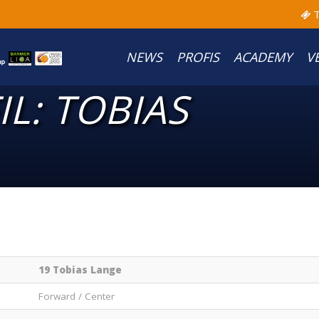
T
NEWS
PROFIS
ACADEMY
V
IL: TOBIAS
19 Tobias Lange
Forward / Center