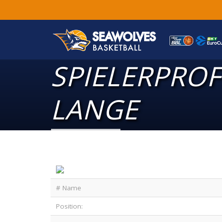
SPIELERPROF
LANGE
# Name
Position: