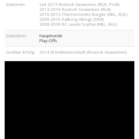
Stationen:
seit 2013 Rostock Seawolves (RLN, ProB)
2013-2014 Rostock Seawolves (RLN)
2010-2013 Chernomorets Burgas (NBL, BUL)
2009-2010 Aalborg Vikings (DEN)
2008-2009 BC Levski Sophia (NBL, BUL)
Statistiken:
Hauptrunde
Play-Offs
Größter Erfolg:
2014 RLN-Meisterschaft (Rostock Seawolves)