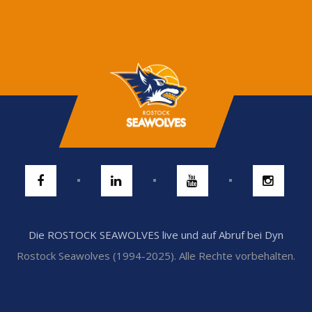
Die ROSTOCK SEAWOLVES live und auf Abruf bei Dyn
Rostock Seawolves (1994-2025). Alle Rechte vorbehalten.