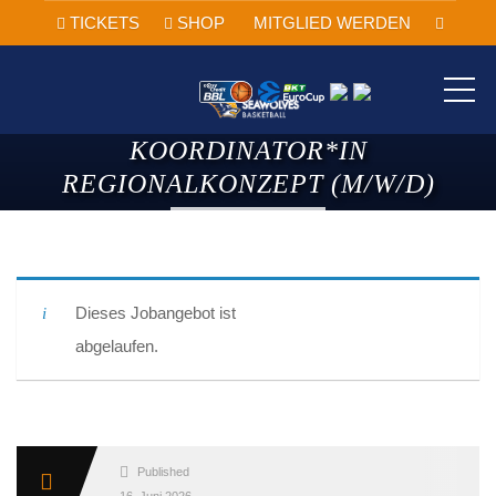
TICKETS
SHOP
MITGLIED WERDEN
ME
KOORDINATOR*IN
REGIONALKONZEPT (M/W/D)
Dieses Jobangebot ist
abgelaufen.
Published