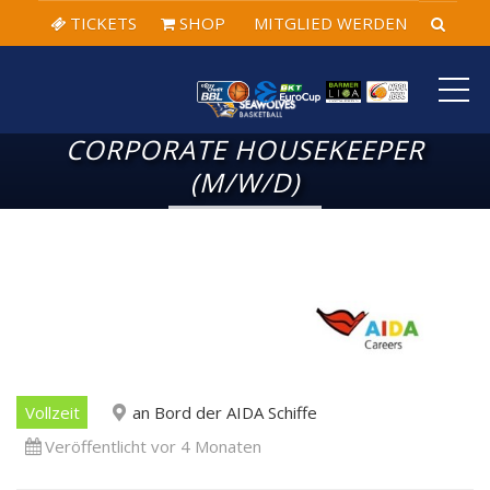
TICKETS
SHOP
MITGLIED WERDEN
ME
CORPORATE HOUSEKEEPER
(M/W/D)
Vollzeit
an Bord der AIDA Schiffe
Veröffentlicht vor 4 Monaten