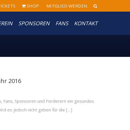
ICKETS
SHOP
MITGLIED WERDEN
EREIN
SPONSOREN
FANS
KONTAKT
ahr 2016
n, Fans, Sponsoren und Förderern ein gesundes
ird es jedoch nicht geben für die […]