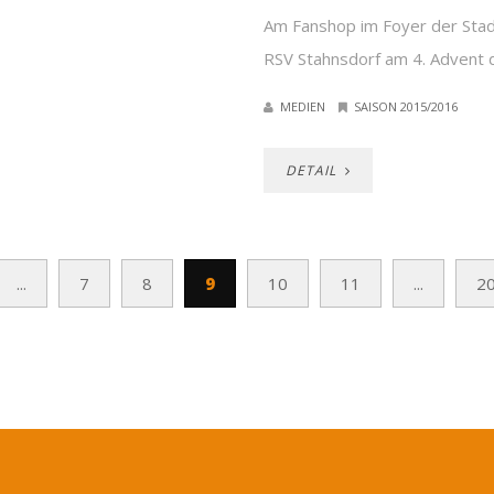
Am Fanshop im Foyer der Stad
RSV Stahnsdorf am 4. Advent d
MEDIEN
SAISON 2015/2016
DETAIL
...
7
8
9
10
11
...
2