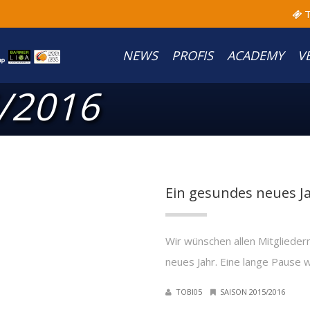
T
NEWS
PROFIS
ACADEMY
V
/2016
Ein gesundes neues J
Wir wünschen allen Mitglieder
neues Jahr. Eine lange Pause w
TOBI05
SAISON 2015/2016