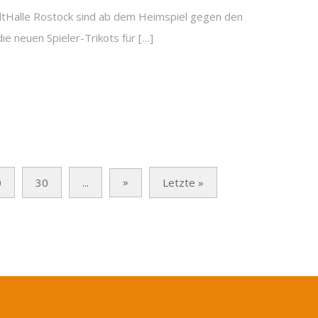
tHalle Rostock sind ab dem Heimspiel gegen den
ie neuen Spieler-Trikots für […]
»
0
30
...
Letzte »