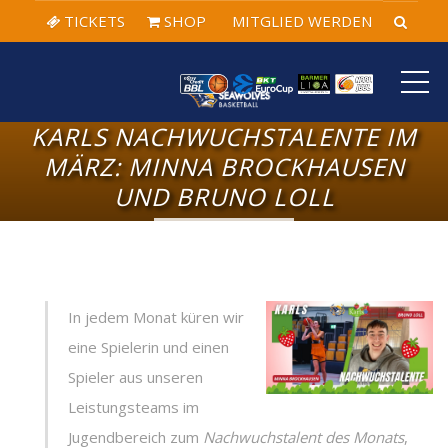
TICKETS
SHOP
MITGLIED WERDEN
ME
KARLS NACHWUCHSTALENTE IM
MÄRZ: MINNA BROCKHAUSEN
UND BRUNO LOLL
In jedem Monat küren wir
eine Spielerin und einen
Spieler aus unseren
Leistungsteams im
Jugendbereich zum
Nachwuchstalent des Monats
,