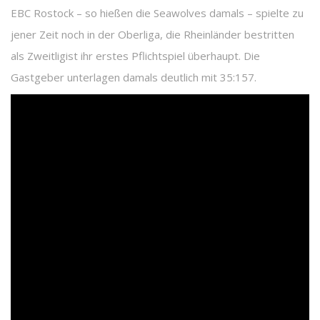
EBC Rostock – so hießen die Seawolves damals – spielte zu
jener Zeit noch in der Oberliga, die Rheinländer bestritten
als Zweitligist ihr erstes Pflichtspiel überhaupt. Die
Gastgeber unterlagen damals deutlich mit 35:157.