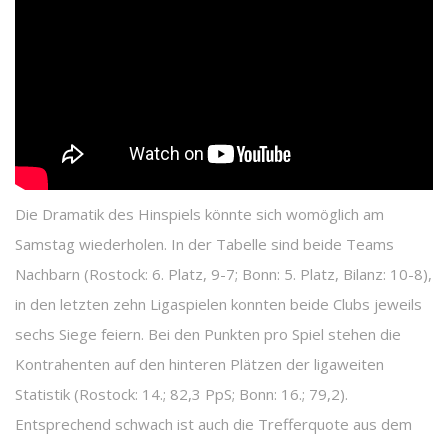
Die Dramatik des Hinspiels könnte sich womöglich am
Samstag wiederholen. In der Tabelle sind beide Teams
Nachbarn (Rostock: 6. Platz, 9-7; Bonn: 5. Platz, Bilanz: 10-8),
in den letzten zehn Ligaspielen konnten beide Clubs jeweils
sechs Siege feiern. Bei den Punkten pro Spiel stehen die
Kontrahenten auf den hinteren Plätzen der ligaweiten
Statistik (Rostock: 14.; 82,3 PpS; Bonn: 16.; 79,2).
Entsprechend schwach ist auch die Trefferquote aus dem