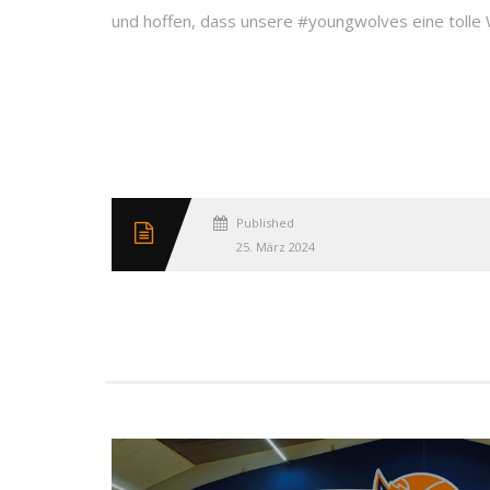
und hoffen, dass unsere #youngwolves eine tolle
Published
25. März 2024