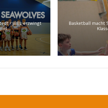
tedt / JBBL erzwingt
Basketball macht S
piel
Klass