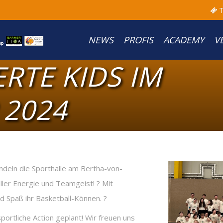
T
NEWS
PROFIS
ACADEMY
V
ERTE KIDS IM
 2024
deln die Sporthalle am Bertha-von-
voller Energie und Teamgeist! ? Mit
nd Spaß ihr Basketball-Können. ?
portliche Action geplant! Wir freuen uns