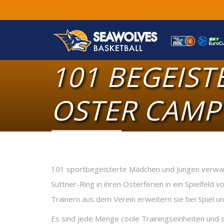
101 BEGEIST
OSTER CAMP
101 sportbegeisterte Mädchen und Jungen verwan
Suttner-Ring in ihren Osterferien in ein Spielfeld 
Trainern aus dem Verein erweitern sie bei Spiel u
Es sind jede Menge coole Trainingseinheiten und s