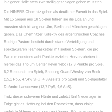
in eigener Halle stets zweistellig geschlagen geben mussten.
Die NINERS Chemnitz gehen als deutlicher Favorit in das Spiel.
Mit 15 Siegen aus 18 Spielen führen sie die Liga an und
mussten sich bislang nur Ulm, Berlin und München geschlagen
geben. Das Chemnitzer Kollektiv des argentinischen Coaches
Rodrigo Pastore besticht durch starke Verteidigung und
spektakulären Teambasketball mit sieben Spielern, die pro
Partie mindestens acht Punkte erzielen. Hervorzuheben ist
hierbei das Trio um Center Kevin Yebo (17,3 Punkte pro Spiel,
6,2 Rebounds pro Spiel), Shooting Guard Wesley van Beck
(15,1 PpS, 47,4% 3FG, 4,3 Assists pro Spiel) und Spielgestalter
DeAndre Lansdowne (13,7 PpS, 4,6 ApS).
Trotz dieser schweren Hürde und zuletzt fünf Niederlagen in
Folge gibt es Hoffnung bei den Rostockern, dass einige
verletzte Akteure zurückkehren können. „Wir haben eine gute