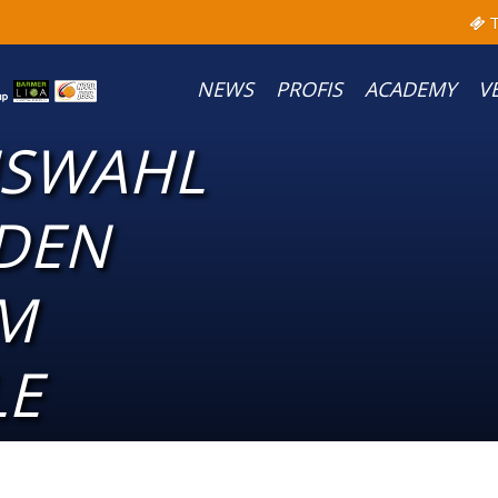
T
NEWS
PROFIS
ACADEMY
V
USWAHL
DEN
IM
LE