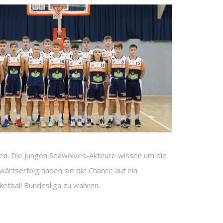
rten. Die jungen Seawolves-Akteure wissen um die
ärtserfolg haben sie die Chance auf ein
sketball Bundesliga zu wahren.