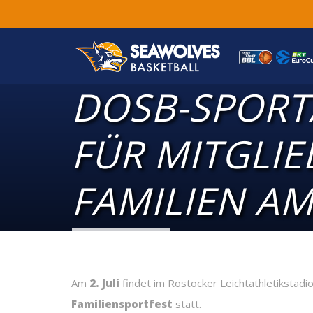
DOSB-SPORT
FÜR MITGLI
FAMILIEN AM 
Am
2. Juli
findet im Rostocker Leichtathletikstadi
Familiensportfest
statt.