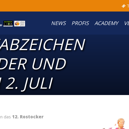
T
NEWS
PROFIS
ACADEMY
V
ABZEICHEN
EDER UND
2. JULI
on das
12. Rostocker