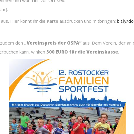
nehmen und wann ihr vor Ort seid.
hr).
e aus. Hier könnt ihr die Karte ausdrucken und mitbringen:
bit.ly/d
t zudem den
„Vereinspreis der OSPA“
aus. Dem Verein, der an
verbuchen kann, winken
500 EURO für die Vereinskasse
.