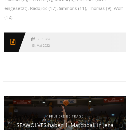
eingesetzt), Radojicic (17), Simmons (11), Thomas (9), Wolf
(12).
Published
13. Mai 2022
FRÜHERE BEITRÄGE
SEAWOLVES haben 1. Matchball in Jena