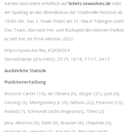
Karten sind online erhältlich auf
tickets.seawolves.de
oder
am Spieltag an der Abendkasse der StadtHalle Rostock ab
18:00 Uhr. Das 2. Finale findet am 21. Mai in Tübingen statt.
Das Team, das nach Hin- und Rückspiel die meisten Punkte
erzielt hat, ist ProA-Meister 2022.
https://youtu.be/Bw_KQPJ0OE4
Viertelstände (JEN-HRO): 25:19, 16:18, 17:17, 24:17
Ausführliche Statistik
Punkteverteilung
Rostock: Carter (10), de Oliveira (0), Gloger (21), Jost (0),
Loesing (2), Montgomery Jr. (0), Nelson (22), Pearson (13),
Roland (7), Schmundt (nicht eingesetzt), Theis (2).
Jena: Alberton (0), Bank (0), Brauner (6), Chapman (4),
Haukohl (6), Herrera (7), Kazadi (4), Plescher (nicht