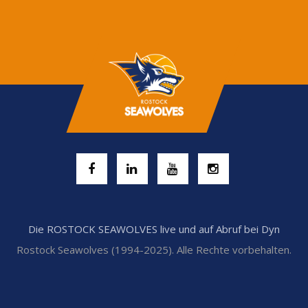
Die ROSTOCK SEAWOLVES live und auf Abruf bei Dyn
Rostock Seawolves (1994-2025). Alle Rechte vorbehalten.