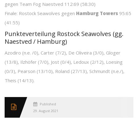
gegen Team Fog Naestved 112:69 (58:30)
Finale: Rostock Seawolves gegen
Hamburg Towers
95:65
(41:55)
Punkteverteilung Rostock Seawolves (gg.
Naestved / Hamburg)
Azodiro (n.e. /0), Carter (7/2), De Oliveira (3/0), Gloger
(13/8), Ilzhöfer (7/0), Jost (0/4), Ledoux (2/12), Loesing
(0/3), Pearson (13/10), Roland (27/13), Schmundt (n.e./),
Theis (14/13).
Published
29. August 2021