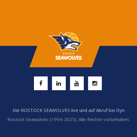
Die ROSTOCK SEAWOLVES live und auf Abruf bei Dyn
Rostock Seawolves (1994-2025). Alle Rechte vorbehalten.