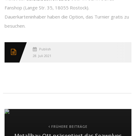
Fanshop (Lange Str. 35, 18055 Rostock).
Dauerkarteninhaber haben die Option, das Turnier gratis zu
besuchen.
Published
28. Juli 2021
FRÜHERE BEITRÄGE
Metallbau Ott präsentiert das Seawolves