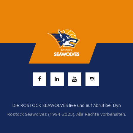
Die ROSTOCK SEAWOLVES live und auf Abruf bei Dyn
Rostock Seawolves (1994-2025). Alle Rechte vorbehalten.