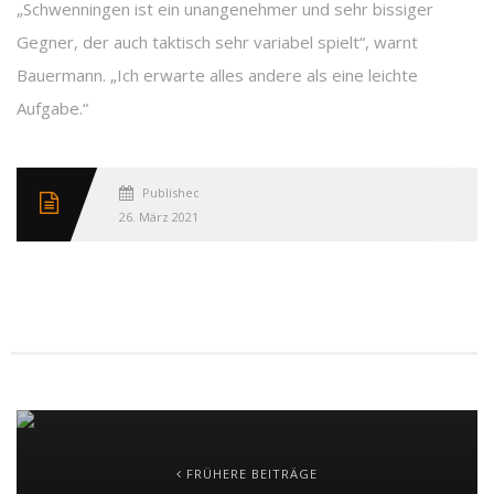
„Schwenningen ist ein unangenehmer und sehr bissiger
Gegner, der auch taktisch sehr variabel spielt“, warnt
Bauermann. „Ich erwarte alles andere als eine leichte
Aufgabe.“
Published
26. März 2021
FRÜHERE BEITRÄGE