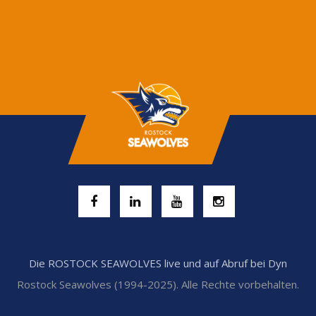
Die ROSTOCK SEAWOLVES live und auf Abruf bei Dyn
Rostock Seawolves (1994-2025). Alle Rechte vorbehalten.