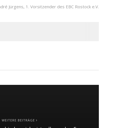
dré Jürgens, 1. Vorsitzender des EBC Rostock e.V.
WEITERE BEITRÄGE