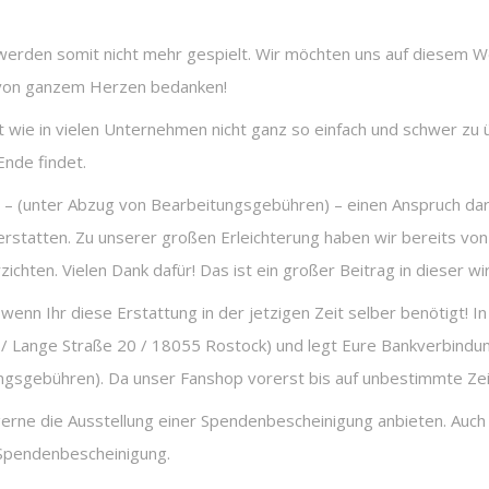
 werden somit nicht mehr gespielt. Wir möchten uns auf diesem 
 von ganzem Herzen bedanken!
 ist wie in vielen Unternehmen nicht ganz so einfach und schwer z
Ende findet.
Ihr – (unter Abzug von Bearbeitungsgebühren) – einen Anspruch da
erstatten. Zu unserer großen Erleichterung haben wir bereits vo
chten. Vielen Dank dafür! Das ist ein großer Beitrag in dieser wirt
wenn Ihr diese Erstattung in der jetzigen Zeit selber benötigt! In
 / Lange Straße 20 / 18055 Rostock) und legt Eure Bankverbindun
gsgebühren). Da unser Fanshop vorerst bis auf unbestimmte Zeit 
erne die Ausstellung einer Spendenbescheinigung anbieten. Auch hi
e Spendenbescheinigung.