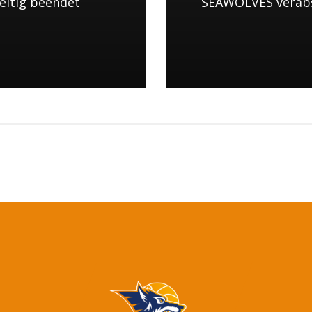
zeitig beendet
SEAWOLVES verabsc