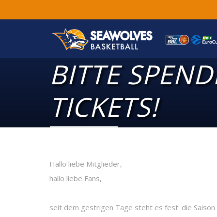
BITTE SPEND
TICKETS!
Hallo liebe Mitglieder,
hallo liebe Fans,
seit dem gestrigen Tage steht es fest: die Saison